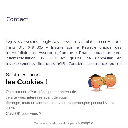
Contact
LAJUS & ASSOCIÉS – Sigle L&A – SAS au capital de 10 000 € – RCS
Paris 845 048 305 – Inscrite sur le Registre unique des
Intermédiaires en Assurance, Banque et Finance sous le numéro
d’immatriculation 19000862 en qualité de Conseiller en
investissements financiers (CIF), Courtier d’assurance ou de
réassurance et Courtier en opérations de banque et services de
paiement – Enregistrée sous le numéro F000577 auprès de La
Salut c'est nous...
Compagnie CIF – association agréée par l’Autorité des Marchés
les Cookies !
Financiers – Enregistrée auprès de la CNCEF ASSURANCE et de La
Compagnie IOBSP – associations agréées par l’ACPR – Garantie
On a attendu d'être sûrs que le contenu de
financière et Responsabilité Civile Professionnelle police
ce site vous intéresse avant de vous
.n°113516430 souscrite auprès de MMA IARD Assurances
déranger, mais on aimerait bien vous accompagner pendant votre
Mutuelles / MMA IARD – Carte de Transactions Immobilières n° CPI
visite...
7501 2019 000 039 646 délivrée par la CCI de Paris Ile-de-France –
C'est OK pour vous ?
Ne peut recevoir aucun fond, effet ou valeur.
Consentements certifiés par
© 2026, LAJUS & ASSOCIÉS –
–
Mentions légales