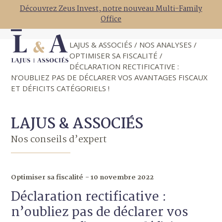
Skip
Découvrez Zeus Invest, notre nouveau Multi-Family
to
Office
content
Open
Close
LAJUS & ASSOCIÉS
/
NOS ANALYSES
/
mobile
mobile
OPTIMISER SA FISCALITÉ
/
DÉCLARATION RECTIFICATIVE :
menu
menu
N’OUBLIEZ PAS DE DÉCLARER VOS AVANTAGES FISCAUX
ET DÉFICITS CATÉGORIELS !
LAJUS & ASSOCIÉS
Nos conseils d’expert
Optimiser sa fiscalité
10 novembre 2022
Déclaration rectificative :
n’oubliez pas de déclarer vos